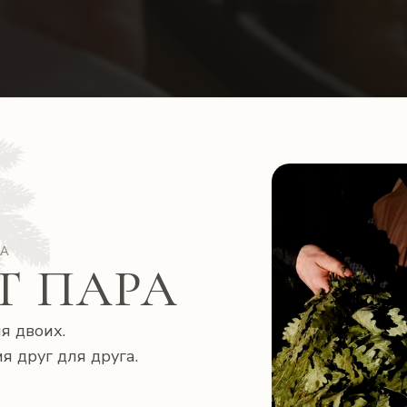
МА
Т ПАРА
я двоих.
я друг для друга.