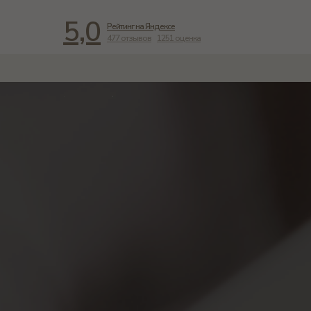
5,0
Рейтинг на Яндексе
477 отзывов
1251 оценка
Главная
Контакты
/