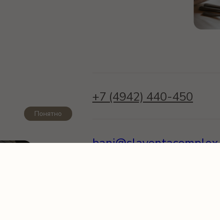
+7 (4942) 440-450
Понятно
bani@slaventacomplex.