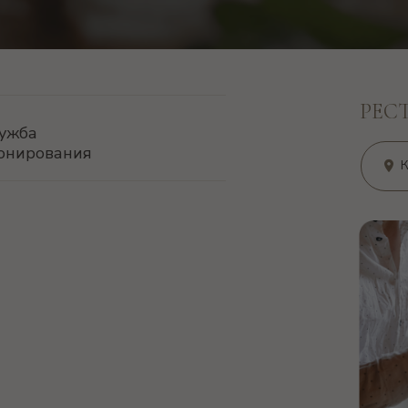
РЕС
ужба
онирования
К