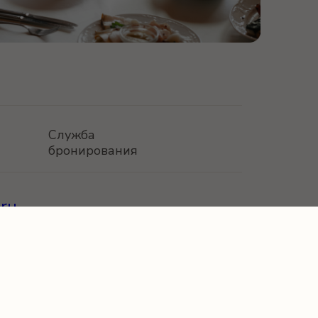
Служба
бронирования
ru